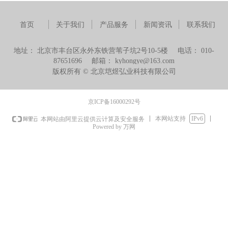
首页
关于我们
产品服务
新闻资讯
联系我们
地址：
北京市丰台区永外东铁营苇子坑2号10-5楼
电话：
010-
87651696
邮箱：
kyhongye@163.com
版权所有 ©
北京垲煜弘业科技有限公司
京ICP备16000292号
本网站支持
IPv6
本网站由阿里云提供云计算及安全服务
Powered by 万网